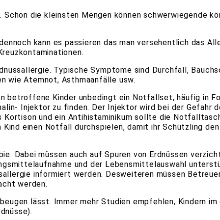
ie. Schon die kleinsten Mengen können schwerwiegende kör
ennoch kann es passieren das man versehentlich das Alle
 Kreuzkontaminationen.
Erdnussallergie. Typische Symptome sind Durchfall, Bauch
 wie Atemnot, Asthmaanfälle usw.
n betroffene Kinder unbedingt ein Notfallset, häufig in F
alin- Injektor zu finden. Der Injektor wird bei der Gefahr d
s Kortison und ein Antihistaminikum sollte die Notfalltas
em Kind einen Notfall durchspielen, damit ihr Schützling d
apie. Dabei müssen auch auf Spuren von Erdnüssen verzich
hrungsmittelaufnahme und der Lebensmittelauswahl unterst
allergie informiert werden. Desweiteren müssen Betreuer,
acht werden.
orbeugen lässt. Immer mehr Studien empfehlen, Kindern im
rdnüsse).