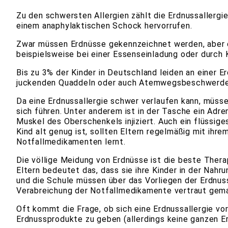
Zu den schwersten Allergien zählt die Erdnussallerg
einem anaphylaktischen Schock hervorrufen.
Zwar müssen Erdnüsse gekennzeichnet werden, aber d
beispielsweise bei einer Essenseinladung oder durch
Bis zu 3% der Kinder in Deutschland leiden an einer 
juckenden Quaddeln oder auch Atemwegsbeschwerden
Da eine Erdnussallergie schwer verlaufen kann, müsse
sich führen. Unter anderem ist in der Tasche ein Adren
Muskel des Oberschenkels injiziert. Auch ein flüssige
Kind alt genug ist, sollten Eltern regelmäßig mit ihr
Notfallmedikamenten lernt.
Die völlige Meidung von Erdnüsse ist die beste Ther
Eltern bedeutet das, dass sie ihre Kinder in der Na
und die Schule müssen über das Vorliegen der Erdnuss
Verabreichung der Notfallmedikamente vertraut gem
Oft kommt die Frage, ob sich eine Erdnussallergie v
Erdnussprodukte zu geben (allerdings keine ganzen E